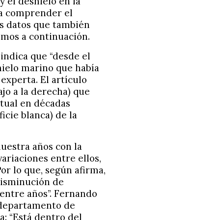
y el deshielo en la
ra comprender el
os datos que también
emos a continuación.
 indica que “desde el
hielo marino que había
 experta. El artículo
o a la derecha) que
itual en décadas
icie blanca) de la
muestra años con la
ariaciones entre ellos,
Por lo que, según afirma,
disminución de
 entre años”. Fernando
l departamento de
: “Está dentro del