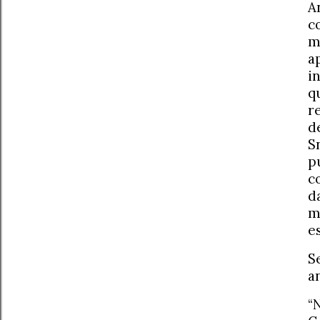
A
c
m
a
i
q
r
d
S
p
c
d
m
e
S
a
“