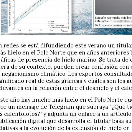
n redes se está difundiendo este verano un titul
ás hielo en el Polo Norte que en años anteriores
ráficas de presencia de hielo marino. Se trata de 
uera de su contexto, pueden crear confusión con 
l negacionismo climático. Los expertos consultado
ignificado real de estas gráficas y cuáles son los 
elevantes en la relación entre el deshielo y el cal
Este año hay mucho más hielo en el Polo Norte que
ice un mensaje de Telegram que subraya “¿Qué ti
os calentolotos?” y adjunta un enlace a un artículo
ublicación digital que desarrolla el titular basa su
elativas a la evolución de la extensión de hielo en 