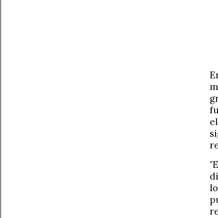
E
m
g
f
e
s
r
"
d
l
p
r