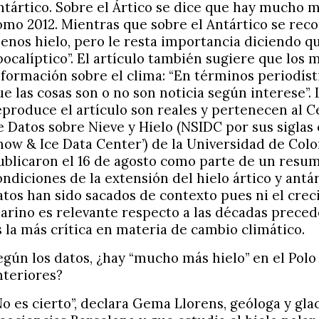
ntártico. Sobre el Ártico se dice que hay mucho m
omo 2012. Mientras que sobre el Antártico se rec
enos hielo, pero le resta importancia diciendo q
pocalíptico”. El artículo también sugiere que los
nformación sobre el clima: “En términos periodíst
ue las cosas son o no son noticia según interese”. 
eproduce el artículo son reales y pertenecen al 
e Datos sobre Nieve y Hielo (NSIDC por sus siglas 
now & Ice Data Center’) de la Universidad de Colo
ublicaron el 16 de agosto como parte de un resum
ondiciones de la extensión del hielo ártico y antár
atos han sido sacados de contexto pues ni el crec
arino es relevante respecto a las décadas precede
s la más crítica en materia de cambio climático.
egún los datos, ¿hay “mucho más hielo” en el Pol
nteriores?
No es cierto”, declara Gema Llorens, geóloga y glac