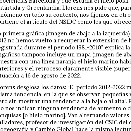
eociencias Barcelona y que estudia el hielo polar 
ntártida y Groenlandia. Llorens nos pide que, pa
enómeno en todo su contexto, nos fijemos en otr
ontiene el artículo del NSIDC como los que ofrec
a primera gráfica (imagen de abajo a la izquierda)
012 no hemos vuelto a recuperar la extensión de 
egistrada durante el periodo 1981-2010”, explica la
ngañoso tampoco incluye un mapa (imagen de abaj
uestra con una línea naranja el hielo marino hab
nteriores y el retroceso claramente visible (superf
ituación a 16 de agosto de 2022.
lorens desglosa los datos: “El periodo 2012-2022 
isma tendencia, en la que se observan pequeñas v
ero sin mostrar una tendencia a la baja o al alta”. 
no nos indican ninguna tendencia de aumento o 
anquisas [o hielo marino]. Van alternando valores
alladares, profesor de investigación del CSIC de
iogeografía y Cambio Global hace la misma lectura