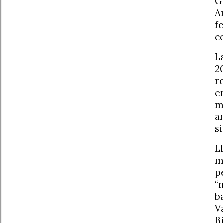
G
A
f
c
L
2
r
e
m
a
s
L
m
p
“
b
V
B