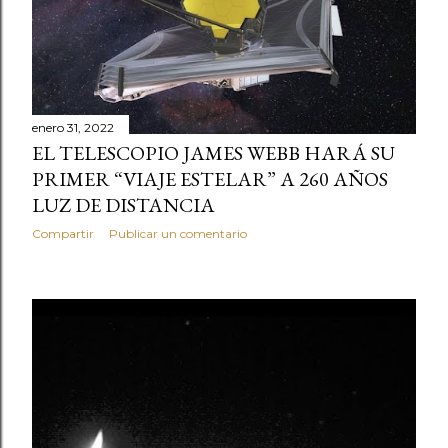
enero 31, 2022
EL TELESCOPIO JAMES WEBB HARÁ SU
PRIMER “VIAJE ESTELAR” A 260 AÑOS
LUZ DE DISTANCIA
Compartir
Publicar un comentario