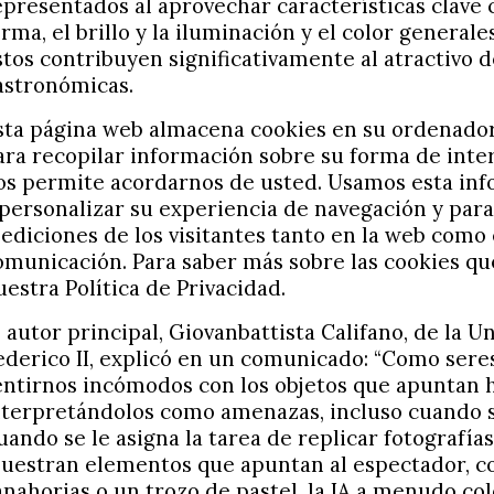
epresentados al aprovechar características clave c
orma, el brillo y la iluminación y el color general
stos contribuyen significativamente al atractivo 
astronómicas.
sta página web almacena cookies en su ordenador.
ara recopilar información sobre su forma de inte
os permite acordarnos de usted. Usamos esta in
 personalizar su experiencia de navegación y para 
ediciones de los visitantes tanto en la web como
omunicación. Para saber más sobre las cookies qu
uestra Política de Privacidad.
l autor principal, Giovanbattista Califano, de la 
ederico II, explicó en un comunicado: “Como ser
entirnos incómodos con los objetos que apuntan h
nterpretándolos como amenazas, incluso cuando s
uando se le asigna la tarea de replicar fotografí
uestran elementos que apuntan al espectador, 
anahorias o un trozo de pastel, la IA a menudo co