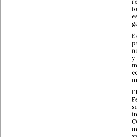
r
f
e
g
E
p
n
y
m
c
n
E
F
s
i
C
m
z