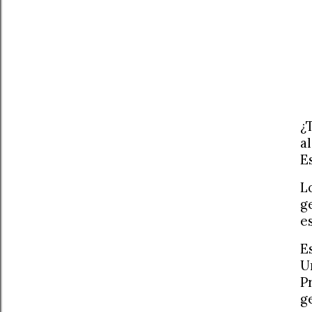
¿
a
E
L
g
e
E
U
P
g