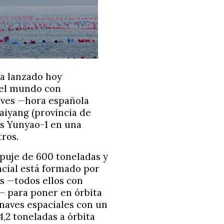
ha lanzado hoy
del mundo con
ueves —hora española
aiyang (provincia de
es Yunyao-1 en una
tros.
puje de 600 toneladas y
acial está formado por
es —todos ellos con
— para poner en órbita
 naves espaciales con un
4,2 toneladas a órbita