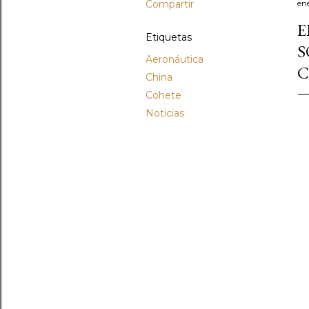
Compartir
en
E
Etiquetas
S
Aeronáutica
C
China
Cohete
Noticias