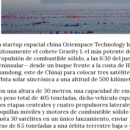
a startup espacial china Orienspace Technology 
xitosamente el cohete Gravity 1, el más potente 
ropulsión de combustible sólido, a las 6:30 del j
eninsular— desde un buque frente a la costa de H
handong, este de China) para colocar tres satélit
rbita solar sincrónica a una altitud de 500 kilóme
on una altura de 30 metros, una capacidad de em
n peso total de 405 toneladas, dicho vehículo esp
res etapas centrales y cuatro propulsores lateral
oquillas móviles y motores de combustible sólido
asta 30 satélites en un único lanzamiento, enviar
eso de 6,5 toneladas a una órbita terrestre baja o 