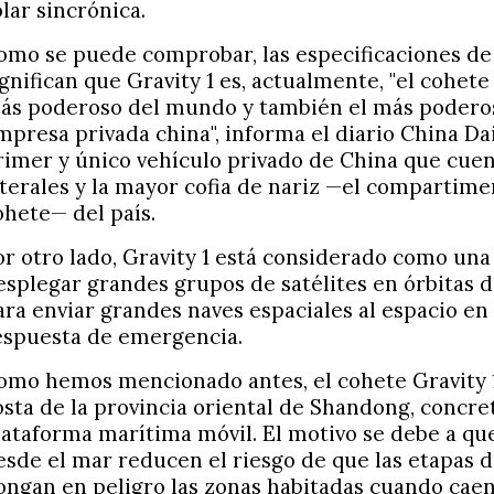
olar sincrónica.
omo se puede comprobar, las especificaciones de
ignifican que Gravity 1 es, actualmente, "el cohet
ás poderoso del mundo y también el más poderos
mpresa privada china", informa el diario China Dai
rimer y único vehículo privado de China que cue
aterales y la mayor cofia de nariz —el compartim
ohete— del país.
or otro lado, Gravity 1 está considerado como una
esplegar grandes grupos de satélites en órbitas d
ara enviar grandes naves espaciales al espacio en
espuesta de emergencia.
omo hemos mencionado antes, el cohete Gravity 1
osta de la provincia oriental de Shandong, concr
lataforma marítima móvil. El motivo se debe a qu
esde el mar reducen el riesgo de que las etapas d
ongan en peligro las zonas habitadas cuando caen 