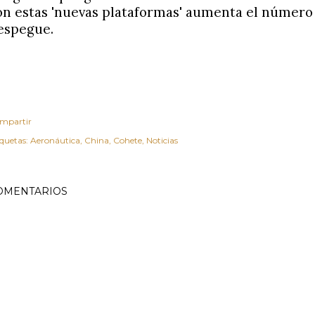
on estas 'nuevas plataformas' aumenta el número 
espegue.
mpartir
iquetas:
Aeronáutica
China
Cohete
Noticias
OMENTARIOS