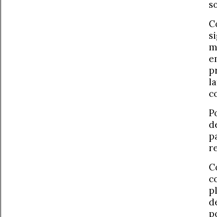
s
C
s
m
e
p
l
c
P
d
p
r
C
c
p
d
p