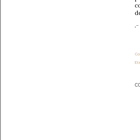
c
d
.-
Co
Et
C