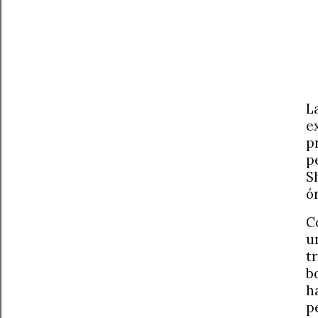
L
e
p
p
S
ó
C
u
t
b
h
p