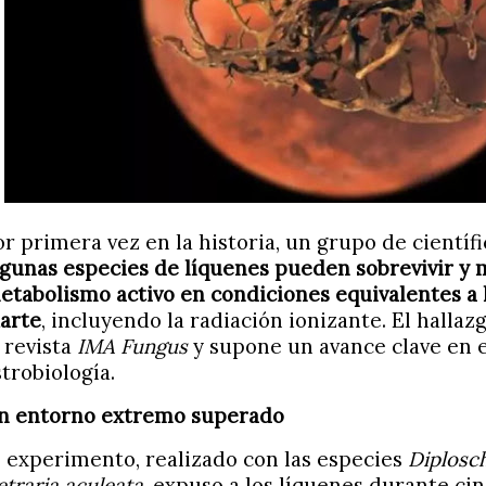
or primera vez en la historia, un grupo de cientí
lgunas especies de líquenes pueden sobrevivir y
etabolismo activo en condiciones equivalentes a l
arte
, incluyendo la radiación ionizante. El hallaz
a revista
IMA Fungus
y supone un avance clave en 
strobiología.
n entorno extremo superado
l experimento, realizado con las especies
Diplosc
etraria aculeata
, expuso a los líquenes durante ci