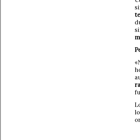
s
t
d
s
m
P
«
h
a
r
f
L
l
o