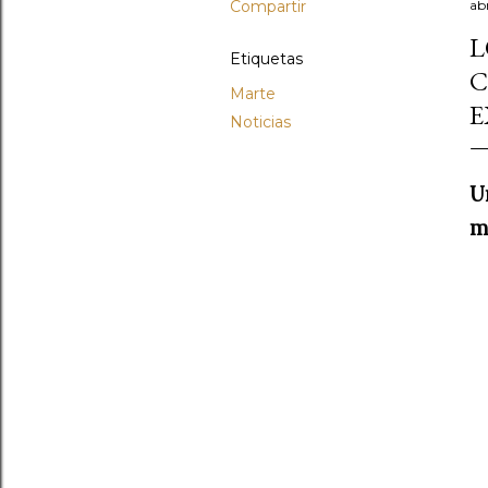
Compartir
ab
L
Etiquetas
C
Marte
E
Noticias
U
m