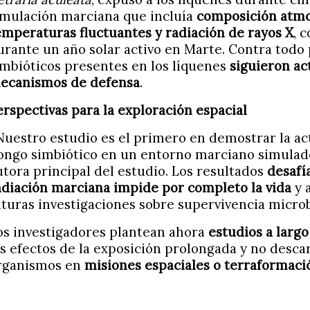
imulación marciana que incluía
composición atmos
emperaturas fluctuantes y radiación de rayos X
, 
urante un año solar activo en Marte. Contra todo 
imbióticos presentes en los líquenes
siguieron ac
ecanismos de defensa
.
erspectivas para la exploración espacial
Nuestro estudio es el primero en demostrar la ac
ongo simbiótico en un entorno marciano simulad
utora principal del estudio. Los resultados
desafí
adiación marciana impide por completo la vida
y 
uturas investigaciones sobre supervivencia microb
os investigadores plantean ahora
estudios a largo
os efectos de la exposición prolongada y no descar
rganismos en
misiones espaciales o terraformaci