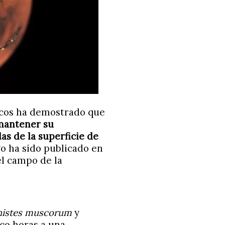
ficos ha demostrado que
 mantener su
as de la superficie de
go ha sido publicado en
el campo de la
histes muscorum
y
nco horas a una