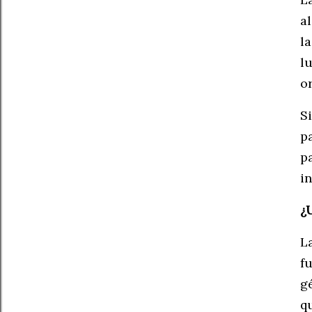
a
l
l
o
S
p
p
i
¿
L
f
g
q