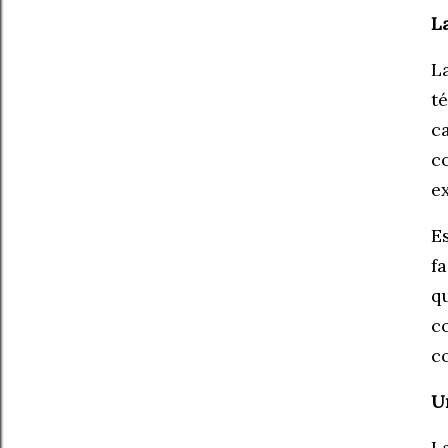
L
L
t
c
c
e
E
f
q
c
c
U
L