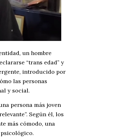
entidad, un hombre
eclararse “trans edad” y
ergente, introducido por
cómo las personas
l y social.
 una persona más joven
elevante”. Según él, los
ente más cómodo, una
 psicológico.