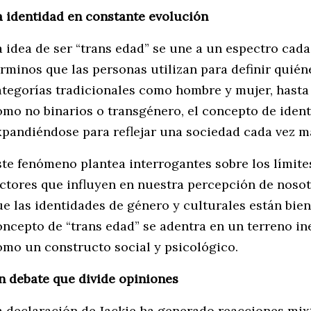
a identidad en constante evolución
a idea de ser “trans edad” se une a un espectro cad
érminos que las personas utilizan para definir quién
ategorías tradicionales como hombre y mujer, hast
omo no binarios o transgénero, el concepto de ide
xpandiéndose para reflejar una sociedad cada vez m
ste fenómeno plantea interrogantes sobre los límites
actores que influyen en nuestra percepción de noso
ue las identidades de género y culturales están bie
oncepto de “trans edad” se adentra en un terreno in
omo un constructo social y psicológico.
n debate que divide opiniones
a declaración de Jackie ha generado reacciones mixt