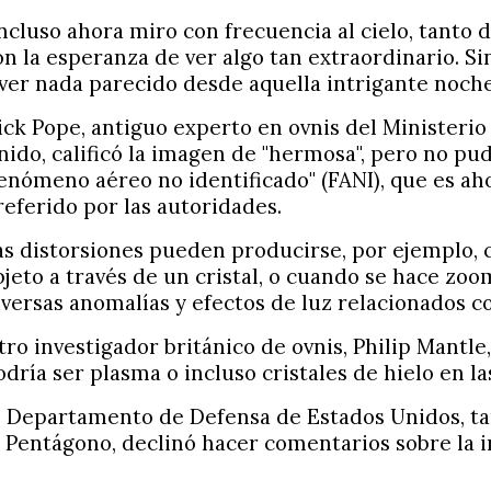
Incluso ahora miro con frecuencia al cielo, tanto
on la esperanza de ver algo tan extraordinario. S
 ver nada parecido desde aquella intrigante noche
ick Pope, antiguo experto en ovnis del Ministerio
nido, calificó la imagen de "hermosa", pero no pud
fenómeno aéreo no identificado" (FANI), que es ah
referido por las autoridades.
as distorsiones pueden producirse, por ejemplo, 
bjeto a través de un cristal, o cuando se hace zo
iversas anomalías y efectos de luz relacionados co
tro investigador británico de ovnis, Philip Mantle,
odría ser plasma o incluso cristales de hielo en la
l Departamento de Defensa de Estados Unidos, 
l Pentágono, declinó hacer comentarios sobre la 