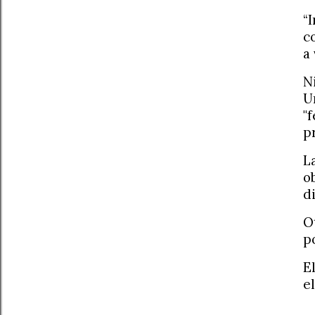
“
c
a
N
U
"
p
L
o
d
O
p
E
e
.