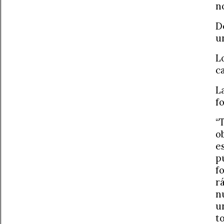
n
D
u
L
c
L
f
“
o
e
p
f
r
n
u
t