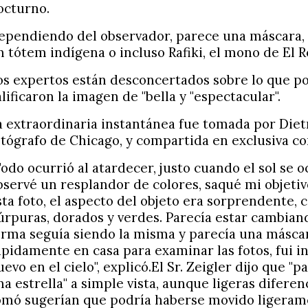
octurno.
ependiendo del observador, parece una máscara, 
n tótem indígena o incluso Rafiki, el mono de El R
os expertos están desconcertados sobre lo que po
alificaron la imagen de "bella y "espectacular".
a extraordinaria instantánea fue tomada por Dietr
otógrafo de Chicago, y compartida en exclusiva co
Todo ocurrió al atardecer, justo cuando el sol se o
bservé un resplandor de colores, saqué mi objet
sta foto, el aspecto del objeto era sorprendente, 
úrpuras, dorados y verdes. Parecía estar cambiand
orma seguía siendo la misma y parecía una másca
ápidamente en casa para examinar las fotos, fui in
uevo en el cielo", explicó.El Sr. Zeigler dijo que "
na estrella" a simple vista, aunque ligeras diferen
omó sugerían que podría haberse movido ligeram