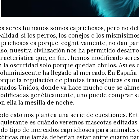
os seres humanos somos caprichosos, pero no de
ealidad, si los perros, los conejos o los mismísi
aprichosos es porque, cognitivamente, no dan par
aso, nuestra civilización nos ha permitido desarro
aracterística que, en fin… hemos modificado seres
n la oscuridad solo porque quedan chulos. Así es 
ioluminiscente ha llegado al mercado. En España
orque la regulación de plantas transgénicas es mu
stados Unidos, donde ya hace mucho que se alime
odificadas genéticamente, uno puede comprar su
on ella la mesilla de noche.
odo esto nos plantea una serie de cuestiones. Entr
nquietante es cuándo veremos mascotas editadas
odo tipo de mercados caprichosos para animales 
xóticas que jamás deberían estar entre cuatro pa