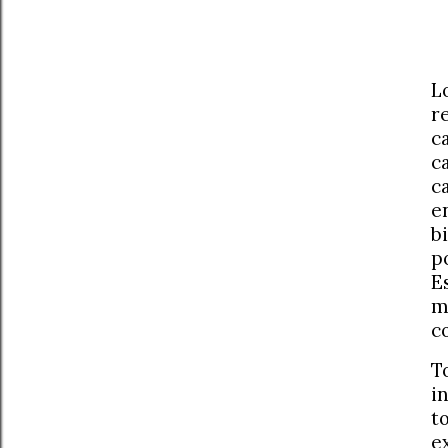
L
r
c
c
c
e
b
p
E
m
c
T
i
t
e