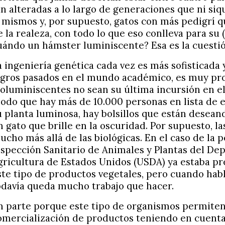
an alteradas a lo largo de generaciones que ni si
í mismos y, por supuesto, gatos con más pedigrí
e la realeza, con todo lo que eso conlleva para su (
uándo un hámster luminiscente? Esa es la cuestió
a ingeniería genética cada vez es más sofisticada y
ogros pasados en el mundo académico, es muy pro
ioluminiscentes no sean su última incursión en 
odo que hay más de 10.000 personas en lista de 
u planta luminosa, hay bolsillos que están desean
n gato que brille en la oscuridad. Por supuesto, la
ucho más allá de las biológicas. En el caso de la p
nspección Sanitario de Animales y Plantas del D
gricultura de Estados Unidos (USDA) ya estaba pr
ste tipo de productos vegetales, pero cuando hab
odavía queda mucho trabajo que hacer.
n parte porque este tipo de organismos permiten
omercialización de productos teniendo en cuenta o