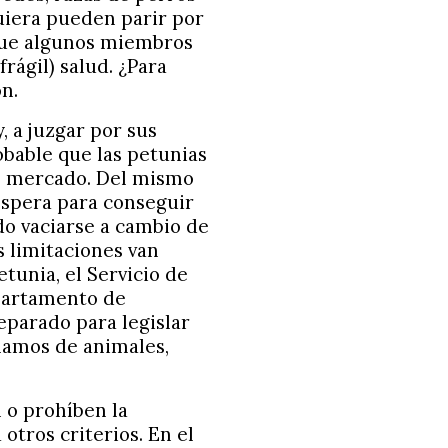
quiera pueden parir por
 que algunos miembros
frágil) salud. ¿Para
n.
, a juzgar por sus
bable que las petunias
el mercado. Del mismo
espera para conseguir
do vaciarse a cambio de
s limitaciones van
etunia, el Servicio de
epartamento de
eparado para legislar
lamos de animales,
 o prohíben la
tros criterios. En el