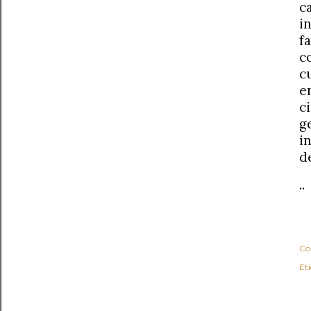
c
i
f
c
c
e
c
g
i
d
..
Co
Et