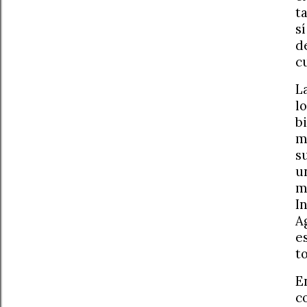
t
s
d
c
L
l
b
m
s
u
m
I
A
e
t
E
c