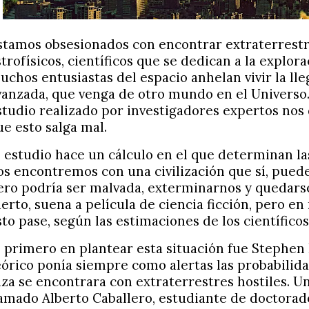
stamos obsesionados con encontrar extraterrestr
strofísicos, científicos que se dedican a la explor
uchos entusiastas del espacio anhelan vivir la lle
vanzada, que venga de otro mundo en el Universo
studio realizado por investigadores expertos nos
ue esto salga mal.
l estudio hace un cálculo en el que determinan la
os encontremos con una civilización que sí, pued
ero podría ser malvada, exterminarnos y quedars
ierto, suena a película de ciencia ficción, pero en
sto pase, según las estimaciones de los científicos
l primero en plantear esta situación fue Stephen 
eórico ponía siempre como alertas las probabilid
aza se encontrara con extraterrestres hostiles. Un
lamado Alberto Caballero, estudiante de doctorad