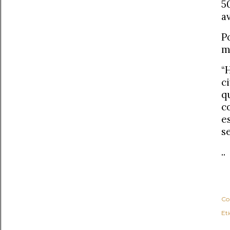
5
a
P
m
“
c
q
c
e
s
..
Co
Et