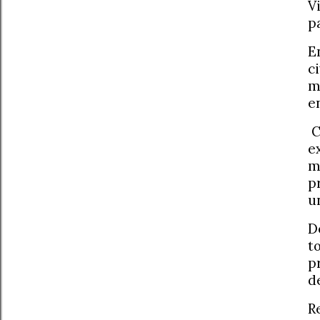
V
p
E
c
m
e
C
e
m
p
u
D
t
p
d
R