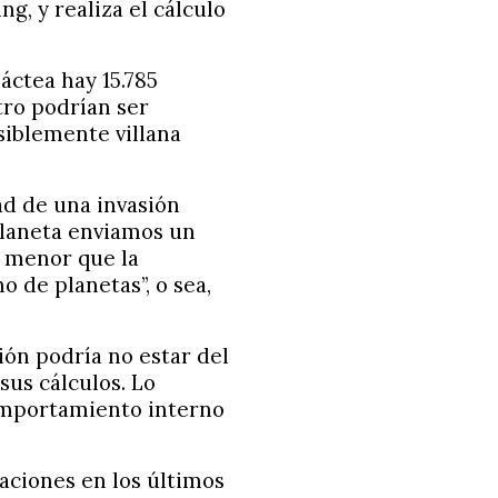
g, y realiza el cálculo
Láctea hay 15.785
tro podrían ser
iblemente villana
ad de una invasión
planeta enviamos un
 menor que la
o de planetas”, o sea,
ión podría no estar del
sus cálculos. Lo
omportamiento interno
naciones en los últimos