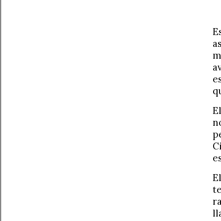
E
a
m
a
e
q
E
n
p
C
e
E
t
r
l