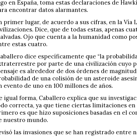
igo en España, toma estas declaraciones de Hawkin
ara encontrar datos alarmantes.
n primer lugar, de acuerdo a sus cifras, en la Vía 
ivilizaciones. Dice, que de todas estas, apenas cua
alvadas. Ojo que cuenta a la humanidad como pos
ntre estas cuatro.
aballero dice específicamente que “la probabilid
xtraterrestre por parte de una civilización cuyo 
ensaje es alrededor de dos órdenes de magnitud
robabilidad de una colisión de un asteroide asesin
n evento de uno en 100 millones de años.
e igual forma, Caballero explica que su investigac
odo correcta, ya que tiene ciertas limitaciones en 
rimero es que hizo suposiciones basadas en el c
e nuestro mundo.
evisó las invasiones que se han registrado entre 