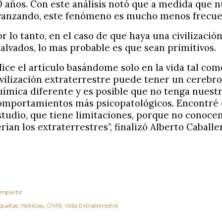
0 años. Con este análisis notó que a medida que nu
vanzando, este fenómeno es mucho menos frecue
or lo tanto, en el caso de que haya una civilizació
alvados, lo mas probable es que sean primitivos.
Hice el artículo basándome solo en la vida tal co
ivilización extraterrestre puede tener un cerebr
uímica diferente y es posible que no tenga nuest
omportamientos más psicopatológicos. Encontré e
studio, que tiene limitaciones, porque no conoc
erían los extraterrestres”, finalizó Alberto Caballe
mpartir
iquetas:
Noticias
OVNI
Vida Extraterrestre