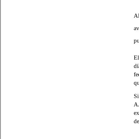
Al
av
pu
El
dí
fe
qu
Si
AA
ex
de