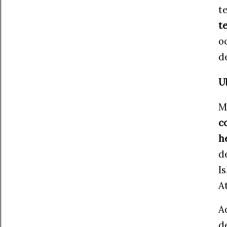
t
t
o
d
U
M
c
h
d
I
A
A
d