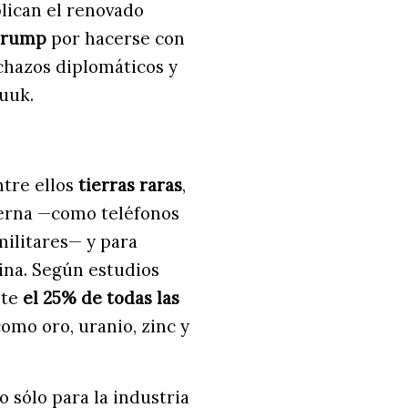
plican el renovado
Trump
por hacerse con
chazos diplomáticos y
Nuuk.
ntre ellos
tierras raras
,
derna —como teléfonos
militares— y para
na. Según estudios
nte
el 25% de todas las
como oro, uranio, zinc y
o sólo para la industria