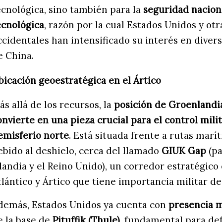
ecnológica, sino también para la
seguridad naciona
ecnológica
, razón por la cual Estados Unidos y ot
ccidentales han intensificado su interés en divers
e China.
bicación geoestratégica en el Ártico
ás allá de los recursos, la
posición de Groenlandia
onvierte en una pieza crucial para el control milit
emisferio norte
. Está situada frente a rutas mar
ebido al deshielo, cerca del llamado
GIUK Gap
(pa
slandia y el Reino Unido), un corredor estratégico
tlántico y Ártico que tiene importancia militar de
demás, Estados Unidos ya cuenta con
presencia mi
e la base de
Pituffik (Thule)
, fundamental para def