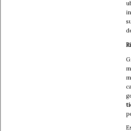
u
i
s
d
R
G
m
m
c
g
t
p
E