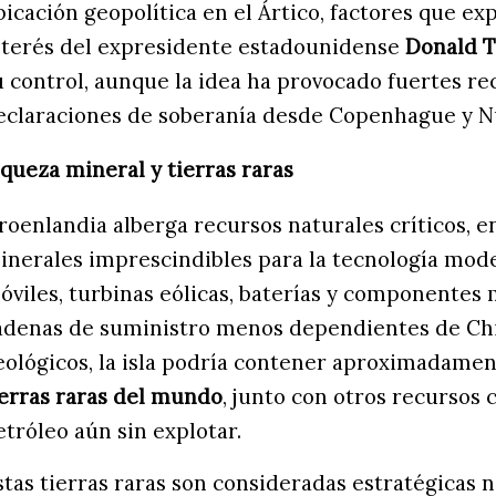
bicación geopolítica en el Ártico, factores que ex
nterés del expresidente estadounidense
Donald 
u control, aunque la idea ha provocado fuertes re
eclaraciones de soberanía desde Copenhague y 
iqueza mineral y tierras raras
roenlandia alberga recursos naturales críticos, e
inerales imprescindibles para la tecnología mo
óviles, turbinas eólicas, baterías y componentes 
adenas de suministro menos dependientes de Chi
eológicos, la isla podría contener aproximadame
ierras raras del mundo
, junto con otros recursos 
etróleo aún sin explotar.
stas tierras raras son consideradas estratégicas n