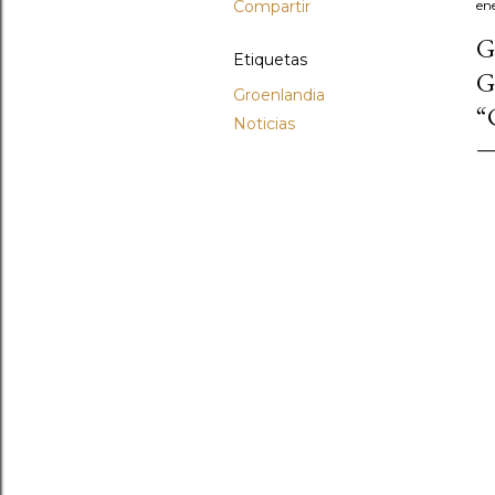
Compartir
ene
G
Etiquetas
G
Groenlandia
“
Noticias