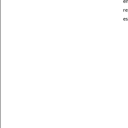
en
re
es