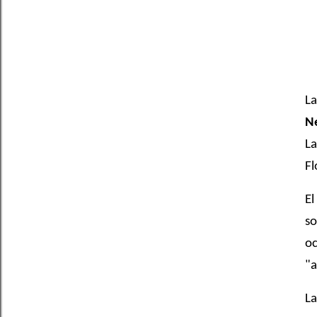
La
N
La
Fl
El
so
oc
"a
La