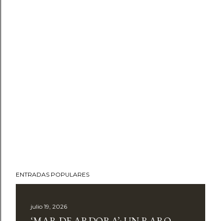
ENTRADAS POPULARES
julio 19, 2026
‘MAR DE ARDORA’: UN RARO