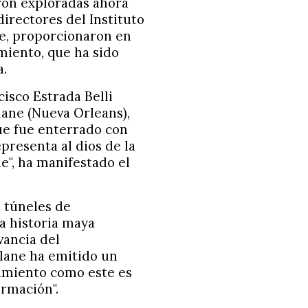
eron exploradas ahora
irectores del Instituto
e, proporcionaron en
miento, que ha sido
a.
isco Estrada Belli
lane (Nueva Orleans),
ue fue enterrado con
presenta al dios de la
", ha manifestado el
 túneles de
a historia maya
vancia del
ulane ha emitido un
imiento como este es
ormación".