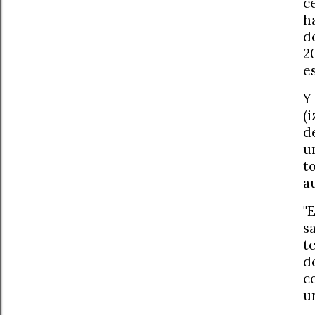
c
h
d
2
e
Y
(
d
u
t
a
"
s
t
d
c
u