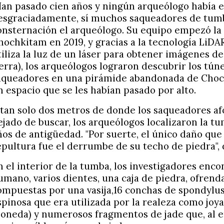
Han pasado cien años y ningún arqueólogo había ex
esgraciadamente, sí muchos saqueadores de tumb
onsternación el arqueólogo. Su equipo empezó la
hochkitam en 2019, y gracias a la tecnología LiDA
tiliza la luz de un láser para obtener imágenes de 
ierra), los arqueólogos lograron descubrir los tún
aqueadores en una pirámide abandonada de Choc
n espacio que se les habían pasado por alto.
 tan solo dos metros de donde los saqueadores 
ejado de buscar, los arqueólogos localizaron la tu
ños de antigüedad. "Por suerte, el único daño que 
epultura fue el derrumbe de su techo de piedra", d
n el interior de la tumba, los investigadores enc
umano, varios dientes, una caja de piedra, ofrend
ompuestas por una vasija,16 conchas de spondylu
spinosa que era utilizada por la realeza como jo
oneda) y numerosos fragmentos de jade que, al 