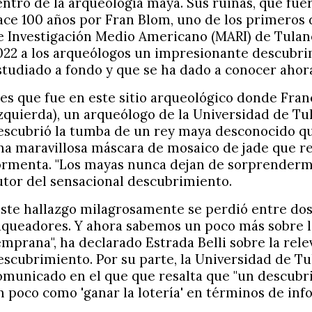
entro de la arqueología maya. Sus ruinas, que fu
ace 100 años por Fran Blom, uno de los primeros d
e Investigación Medio Americano (MARI) de Tulan
022 a los arqueólogos un impresionante descubri
studiado a fondo y que se ha dado a conocer ahor
 es que fue en este sitio arqueológico donde Franc
izquierda), un arqueólogo de la Universidad de Tu
escubrió la tumba de un rey maya desconocido q
na maravillosa máscara de mosaico de jade que re
ormenta. "Los mayas nunca dejan de sorprenderme
utor del sensacional descubrimiento.
Este hallazgo milagrosamente se perdió entre dos
aqueadores. Y ahora sabemos un poco más sobre l
emprana", ha declarado Estrada Belli sobre la rele
escubrimiento. Por su parte, la Universidad de T
omunicado en el que que resalta que "un descubr
n poco como 'ganar la lotería' en términos de inf