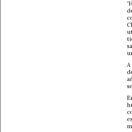
"
d
c
C
u
t
s
u
A
d
a
s
E
h
c
e
m