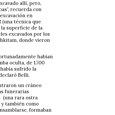
cavado allí, pero,
as", recuerda con
 excavación en
R (una técnica que
la superficie de la
eles excavados por los
hkitam, donde vieron
afortunadamente habían
mba oculta, de 1.700
había sufrido la
eclaró Belli.
ontraron un cráneo
as funerarias
s
(una rara ostra
ya y también como
ensamblarse, formaban