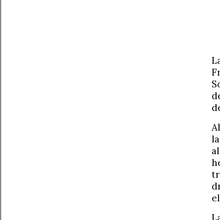
L
F
S
d
d
A
l
a
h
t
d
e
L