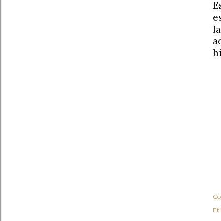
E
e
l
a
h
Co
Et