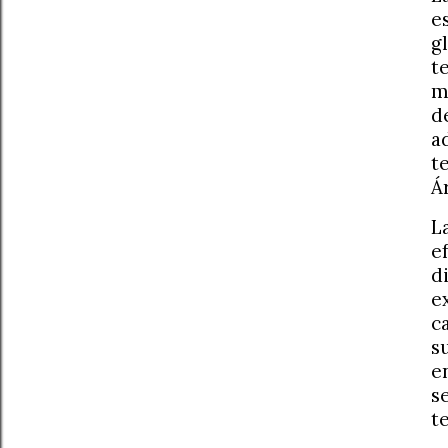
e
g
t
m
d
a
t
Á
L
e
d
e
c
s
e
s
t