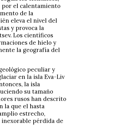
o por el calentamiento
aumento de la
én eleva el nivel del
stas y provoca la
sev. Los científicos
rmaciones de hielo y
mente la geografía del
geológico peculiar y
aciar en la isla Eva-Liv
tonces, la isla
duciendo su tamaño
dores rusos han descrito
n la que el hasta
amplio estrecho,
 inexorable pérdida de