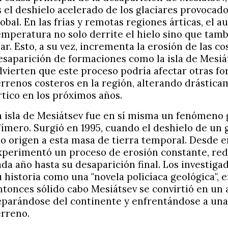
s el deshielo acelerado de los glaciares provocad
lobal. En las frías y remotas regiones árticas, el 
emperatura no solo derrite el hielo sino que tambi
ar. Esto, a su vez, incrementa la erosión de las co
esaparición de formaciones como la isla de Mesiát
dvierten que este proceso podría afectar otras fo
errenos costeros en la región, alterando drástica
rtico en los próximos años.
a isla de Mesiátsev fue en sí misma un fenómeno 
fímero. Surgió en 1995, cuando el deshielo de un gl
io origen a esta masa de tierra temporal. Desde en
xperimentó un proceso de erosión constante, re
ada año hasta su desaparición final. Los investiga
u historia como una "novela policíaca geológica", e
ntonces sólido cabo Mesiátsev se convirtió en un 
eparándose del continente y enfrentándose a una
erreno.