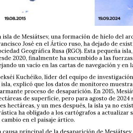
a isla de Mesiátsev, una formación de hielo del ar
rancisco José en el Ártico ruso, ha dejado de exist
ociedad Geográfica Rusa (RGO). Esta pequeña isla
esde 2020, finalmente ha sucumbido a las fuerzas
ejando un vacío en las cartas de navegación y en l
lekséi Kuchéiko, líder del equipo de investigació
a isla, explicó que los datos de monitoreo muestr
larmante proceso de desaparición. En 2015, Mesiá
ectáreas de superficie, pero para agosto de 2024 
res hectáreas, y un mes después, la isla ya no exis
rástica ha obligado a los cartógrafos a actualizar 
l cambio en el paisaje ártico.
a causa principal de la desaparición de Mesiátsev, 