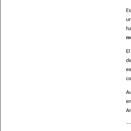
Es
um
ha
mu
El
de
ex
co
Au
en
Ar
-