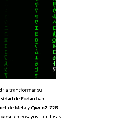
odría transformar su
rsidad de Fudan
han
uct
de Meta y
Qwen2-72B-
icarse
en ensayos, con tasas