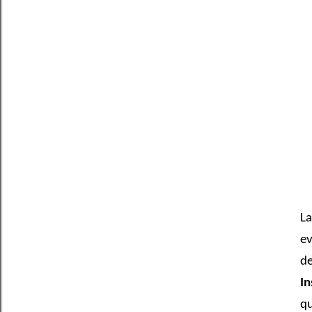
La
ev
d
In
qu