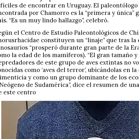
ifíciles de encontrar en Uruguay. El paleontólogo
ncontrada por Chamorro es la “primera y única” g
aís. “Es un muy lindo hallazgo”, celebró.
egún el Centro de Estudio Paleontológicos de Chile
horusrhacidae constituyen un “linaje” que tras la 
inosaurios “prosperó durante gran parte de la Er
omo la edad de los mamíferos). “El gran tamaño y 
epredadores de este grupo de aves extintas no vo
onocidas como ‘aves del terror’, ubicándolas en la
limenticia y como un grupo dominante de los eco
 Neógeno de Sudamérica”, dice el resumen de un
e este centro