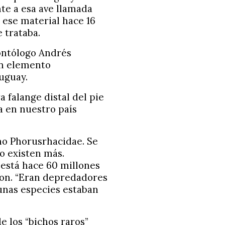
nte a esa ave llamada
 ese material hace 16
 trataba.
eontólogo Andrés
un elemento
uguay.
 falange distal del pie
da en nuestro país
mo Phorusrhacidae. Se
o existen más.
 está hace 60 millones
ron. “Eran depredadores
gunas especies estaban
e los “bichos raros”