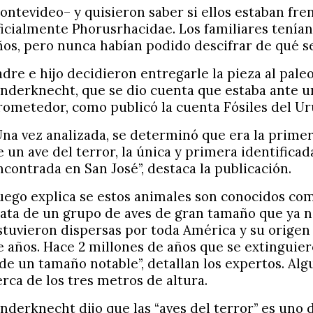
ontevideo– y quisieron saber si ellos estaban fre
ficialmente Phorusrhacidae. Los familiares tenían
ños, pero nunca habían podido descifrar de qué se
adre e hijo decidieron entregarle la pieza al pal
inderknecht, que se dio cuenta que estaba ante 
rometedor, como publicó la cuenta Fósiles del Ur
Una vez analizada, se determinó que era la primera
e un ave del terror, la única y primera identifica
ncontrada en San José”, destaca la publicación.
uego explica se estos animales son conocidos co
rata de un grupo de aves de gran tamaño que ya n
stuvieron dispersas por toda América y su origen
e años. Hace 2 millones de años que se extinguie
 de un tamaño notable”, detallan los expertos. Al
erca de los tres metros de altura.
inderknecht dijo que las “aves del terror” es uno d