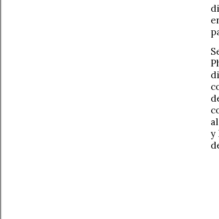
d
e
p
S
P
d
c
d
c
a
y
d