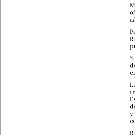
M
o
a
P
R
p
“
d
e
L
t
E
d
y
c
R