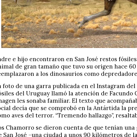
adre e hijo encontraron en San José restos fósile
nimal de gran tamaño que tuvo su origen hace 60
eemplazaron a los dinosaurios como depredador
a foto de una garra publicada en el Instagram del 
ósiles del Uruguay llamó la atención de Facundo 
magen les sonaba familiar. El texto que acompañaba
ocial decía que se comprobó en la Antártida la pr
omo aves del terror. “Tremendo hallazgo”, resaltab
os Chamorro se dieron cuenta de que tenían una g
e San José –una ciudad a unos 90 kilómetros de l