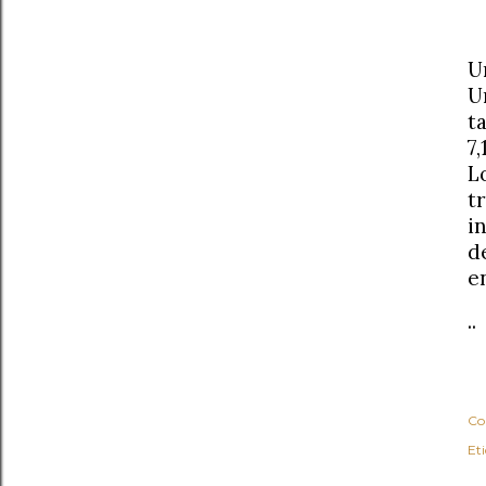
U
U
t
7
L
t
i
d
e
..
Co
Et